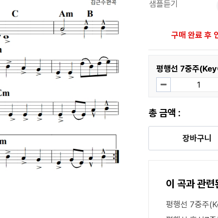
샘플듣기
구매 완료 후 
평행선 7중주(KeyG
총 금액 :
장바구니
이 곡과 관련
평행선 7중주(K