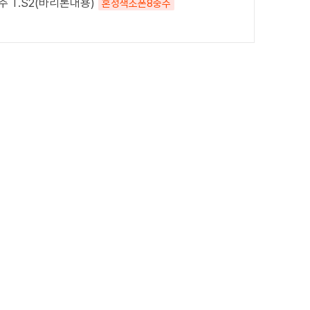
 T.S2(바리톤대용)
혼성색소폰8중주