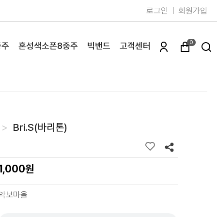
로그인
회원가입
0
중주
혼성색소폰8중주
빅밴드
고객센터
Bri.S(바리톤)
1,000원
악보마을