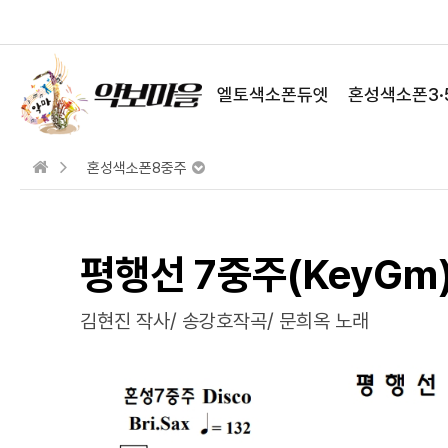
엘토색소폰듀엣
혼성색소폰3·
혼성색소폰8중주
평행선 7중주(KeyGm) 
김현진 작사/ 송강호작곡/ 문희옥 노래