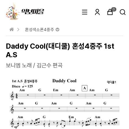
0
혼성색소폰4중주
Daddy Cool(대디쿨) 혼성4중주 1st
A.S
보니엠 노래 / 김근수 편곡