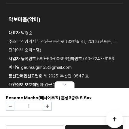
악보마을(악마)
대표자
박경순
주소
부산광역시 부산진구 동천로 132번길 41, 201호(전포동, 궁
전아이브 오피스텔)
사업자 등록번호
589-63-00696
전화번호
010-7247-6186
이메일
geunsugim55@gmail.com
통신판매업신고번호
제 2025-부산진-0547 호
개인정보 보호책임자
김근수
Besame Mucho(베사메무쵸) 혼성6중주 S.Sax
Copyright © 2025 악보마을(악마). All Rights Reserved. hosting
by
TlogHost.
design by
TLOG.